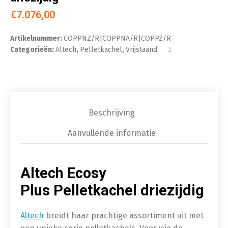
€
7.076,00
Artikelnummer:
COPPNZ/R|COPPNA/R|COPPZ/R
Categorieën:
Altech
,
Pelletkachel
,
Vrijstaand
Beschrijving
Aanvullende informatie
Altech Ecosy
Plus Pelletkachel driezijdig
Altech
breidt haar prachtige assortiment uit met