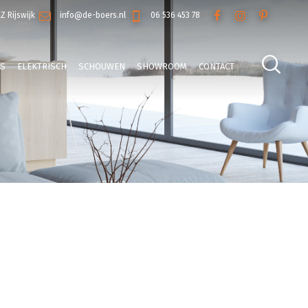
EZ Rijswijk
info@de-boers.nl
06 536 453 78
LS
ELEKTRISCH
SCHOUWEN
SHOWROOM
CONTACT