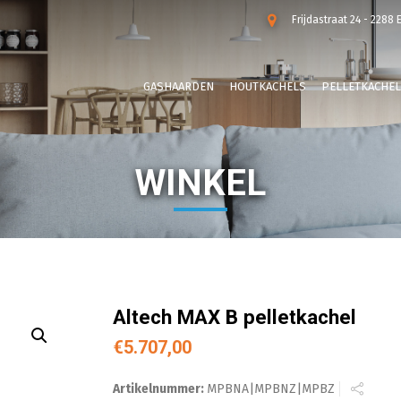
Frijdastraat 24 - 2288 
GASHAARDEN
HOUTKACHELS
PELLETKACHE
WINKEL
Altech MAX B pelletkachel
€
5.707,00
Artikelnummer:
MPBNA|MPBNZ|MPBZ