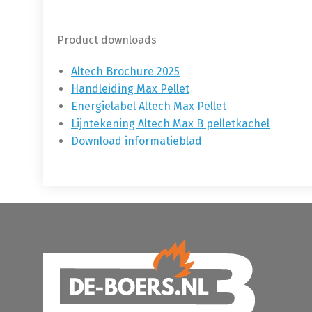
Product downloads
Altech Brochure 2025
Handleiding Max Pellet
Energielabel Altech Max Pellet
Lijntekening Altech Max B pelletkachel
Download informatieblad