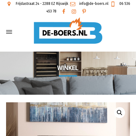
Frijdastraat 24 - 2288 EZ Rijswijk
info@de-boers.nl
06 536
453 78
WINKEL