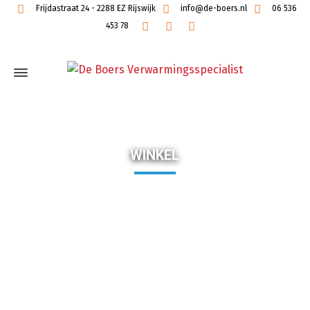
Frijdastraat 24 - 2288 EZ Rijswijk
info@de-boers.nl
06 536
453 78
WINKEL