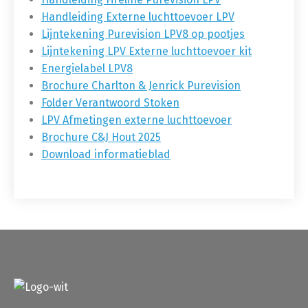
Handleiding Externe luchttoevoer LPV
Lijntekening Purevision LPV8 op pootjes
Lijntekening LPV Externe luchttoevoer kit
Energielabel LPV8
Brochure Charlton & Jenrick Purevision
Folder Verantwoord Stoken
LPV Afmetingen externe luchttoevoer
Brochure C&J Hout 2025
Download informatieblad