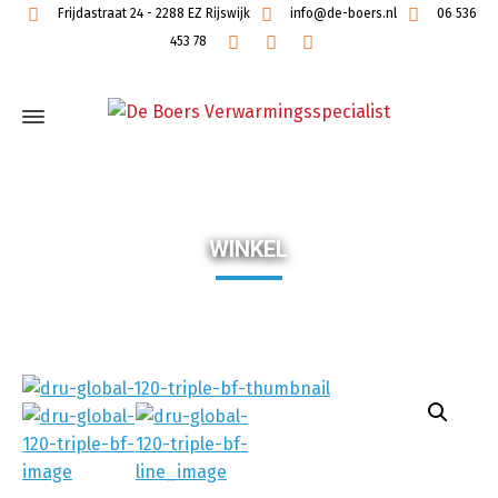
Frijdastraat 24 - 2288 EZ Rijswijk
info@de-boers.nl
06 536
453 78
WINKEL