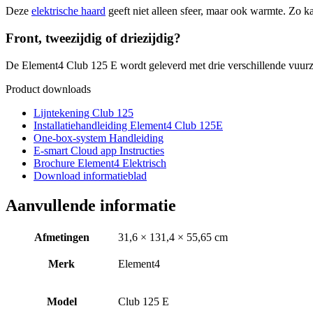
Deze
elektrische haard
geeft niet alleen sfeer, maar ook warmte. Zo
Front, tweezijdig of driezijdig?
De Element4 Club 125 E wordt geleverd met drie verschillende vuurzi
Product downloads
Lijntekening Club 125
Installatiehandleiding Element4 Club 125E
One-box-system Handleiding
E-smart Cloud app Instructies
Brochure Element4 Elektrisch
Download informatieblad
Aanvullende informatie
Afmetingen
31,6 × 131,4 × 55,65 cm
Merk
Element4
Model
Club 125 E