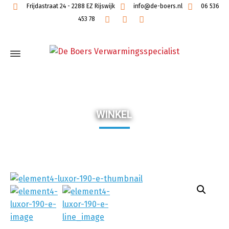
Frijdastraat 24 - 2288 EZ Rijswijk
info@de-boers.nl
06 536
453 78
WINKEL