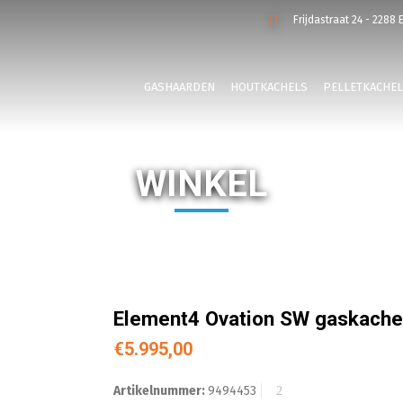
Frijdastraat 24 - 2288 
GASHAARDEN
HOUTKACHELS
PELLETKACHE
WINKEL
Element4 Ovation SW gaskache
€
5.995,00
Artikelnummer:
9494453