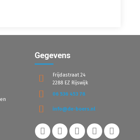
Gegevens
Frijdastraat 24
2288 EZ Rijswijk
06 536 453 78
den
info@de-boers.nl