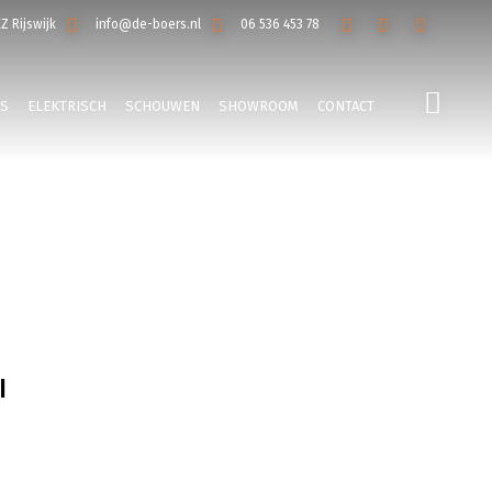
EZ Rijswijk
info@de-boers.nl
06 536 453 78
LS
ELEKTRISCH
SCHOUWEN
SHOWROOM
CONTACT
l