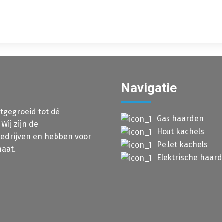
Navigatie
itgegroeid tot dé
Gas haarden
ij zijn de
Hout kachels
 bedrijven en hebben voor
Pellet kachels
aat.
Elektrische haar