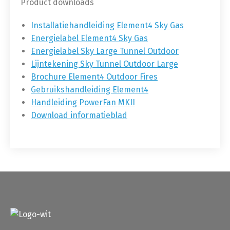
Product downloads
Installatiehandleiding Element4 Sky Gas
Energielabel Element4 Sky Gas
Energielabel Sky Large Tunnel Outdoor
Lijntekening Sky Tunnel Outdoor Large
Brochure Element4 Outdoor Fires
Gebruikshandleiding Element4
Handleiding PowerFan MKII
Download informatieblad