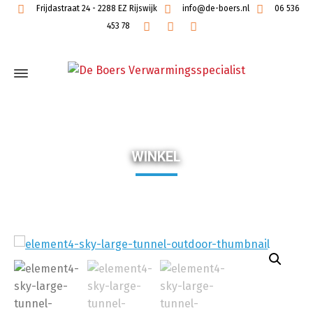
Frijdastraat 24 - 2288 EZ Rijswijk
info@de-boers.nl
06 536
453 78
WINKEL