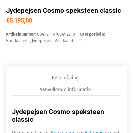
Jydepejsen Cosmo speksteen classic
€
5.195,00
Artikelnummer:
00492110|00492210
Categorieën:
Houtkachels
,
Jydepejsen
,
Vrijstaand
Beschrijving
Aanvullende informatie
Jydepejsen Cosmo speksteen
classic
De Cosmo Classic
Speksteen
van
Jydepejsen
voelt