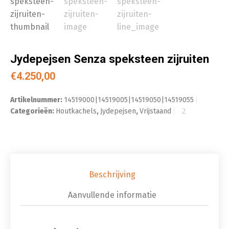
Jydepejsen Senza speksteen zijruiten
€
4.250,00
Artikelnummer:
14519000|14519005|14519050|14519055
Categorieën:
Houtkachels
,
Jydepejsen
,
Vrijstaand
Beschrijving
Aanvullende informatie