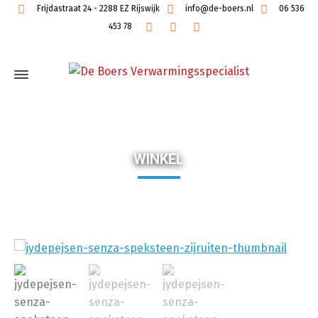
Frijdastraat 24 - 2288 EZ Rijswijk
info@de-boers.nl
06 536
453 78
WINKEL