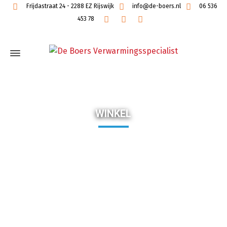
Frijdastraat 24 - 2288 EZ Rijswijk
info@de-boers.nl
06 536
453 78
WINKEL