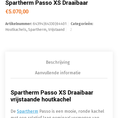
Spartherm Passo XS Draaibaar
€
5.070,00
Artikelnummer:
64394|64330|64401
Categorieën:
Houtkachels
,
Spartherm
,
Vrijstaand
Beschrijving
Aanvullende informatie
Spartherm Passo XS Draaibaar
vrijstaande houtkachel
De
Spartherm
Passo is een mooie, ronde kachel
met een relatief laag nominaal vermogen van