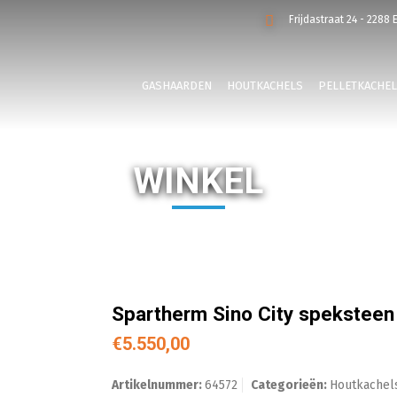
Frijdastraat 24 - 2288 
GASHAARDEN
HOUTKACHELS
PELLETKACHE
WINKEL
Spartherm Sino City speksteen
€
5.550,00
Artikelnummer:
64572
Categorieën:
Houtkachel