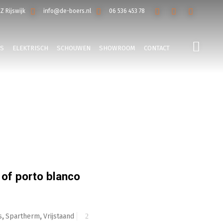
EZ Rijswijk
info@de-boers.nl
06 536 453 78
LS
ELEKTRISCH
SCHOUWEN
SHOWROOM
CONTACT
 of porto blanco
s
,
Spartherm
,
Vrijstaand