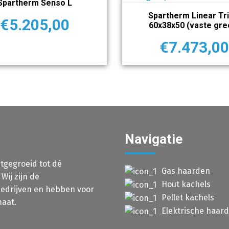
Spartherm Senso L
Spartherm Linear Tri
€
5.205,00
60x38x50 (vaste gre
€
7.473,0
Navigatie
itgegroeid tot dé
Gas haarden
ij zijn de
Hout kachels
 bedrijven en hebben voor
Pellet kachels
aat.
Elektrische haar