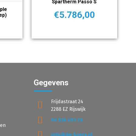
Spartherm Passo S
ple
€
5.786,00
ep)
0
Gegevens
Frijdastraat 24
2288 EZ Rijswijk
06 536 453 78
den
info@de-boers.nl