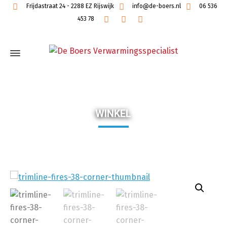
Frijdastraat 24 - 2288 EZ Rijswijk
info@de-boers.nl
06 536
453 78
WINKEL