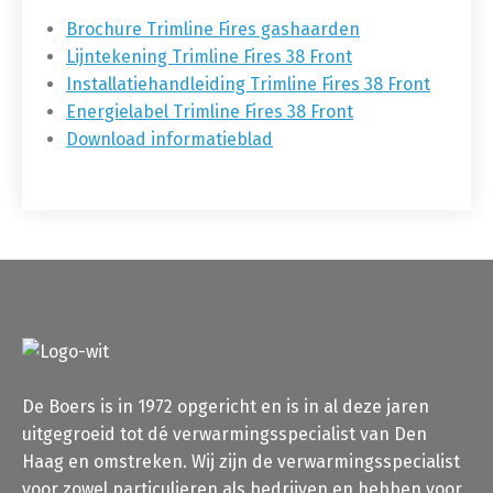
Brochure Trimline Fires gashaarden
Lijntekening Trimline Fires 38 Front
Installatiehandleiding Trimline Fires 38 Front
Energielabel Trimline Fires 38 Front
Download informatieblad
De Boers is in 1972 opgericht en is in al deze jaren
uitgegroeid tot dé verwarmingsspecialist van Den
Haag en omstreken. Wij zijn de verwarmingsspecialist
voor zowel particulieren als bedrijven en hebben voor