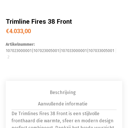
Trimline Fires 38 Front
€
4.033,00
Artikelnummer:
107023000001|107023005001|107033000001|107033005001
Beschrijving
Aanvullende informatie
De Trimlines Fires 38 Front is een stijlvolle
fronthaard die warmte, sfeer en modern design
perfect combineert. Dankzij het brede vuurzicht