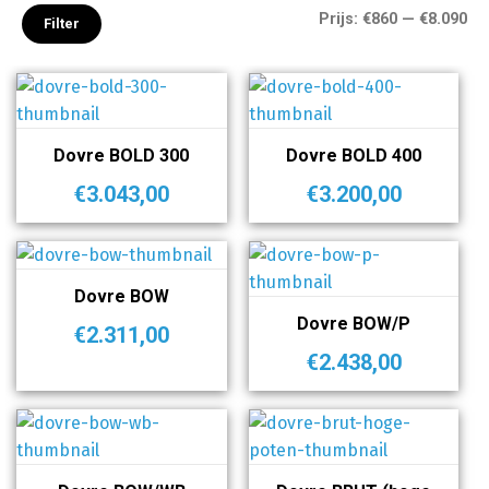
Min
Max
Prijs:
€860
—
€8.090
Filter
Dovre BOLD 300
Dovre BOLD 400
€
3.043,00
€
3.200,00
Dovre BOW
Dovre BOW/P
€
2.311,00
€
2.438,00