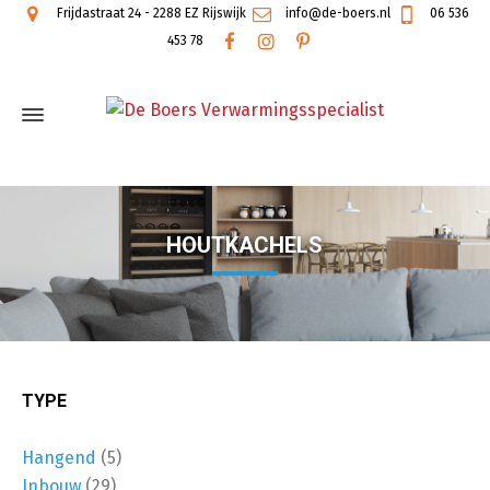
Frijdastraat 24 - 2288 EZ Rijswijk
info@de-boers.nl
06 536
453 78
HOUTKACHELS
TYPE
Hangend
(5)
Inbouw
(29)