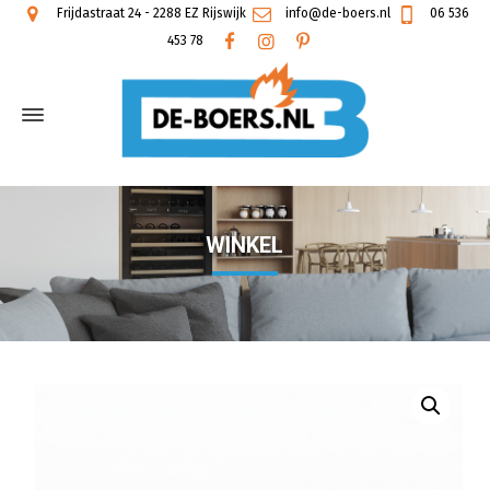
Frijdastraat 24 - 2288 EZ Rijswijk
info@de-boers.nl
06 536
453 78
WINKEL