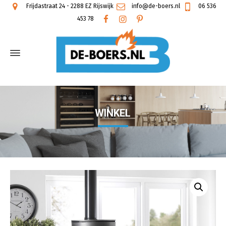
Frijdastraat 24 - 2288 EZ Rijswijk
info@de-boers.nl
06 536
453 78
WINKEL