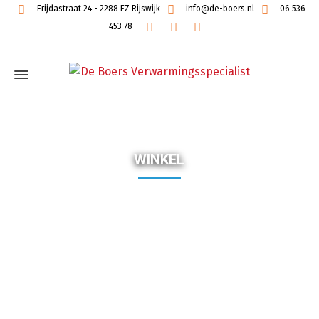
Frijdastraat 24 - 2288 EZ Rijswijk
info@de-boers.nl
06 536
453 78
WINKEL